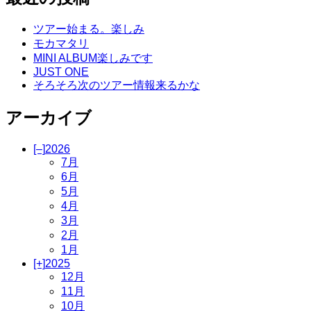
ョ
ン
ツアー始まる。楽しみ
モカマタリ
MINI ALBUM楽しみです
JUST ONE
そろそろ次のツアー情報来るかな
アーカイブ
[–]
2026
7月
6月
5月
4月
3月
2月
1月
[+]
2025
12月
11月
10月