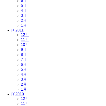
6月
5月
4月
3月
2月
1月
[+]
2011
12月
11月
10月
9月
8月
7月
6月
5月
4月
3月
2月
1月
[+]
2010
12月
11月