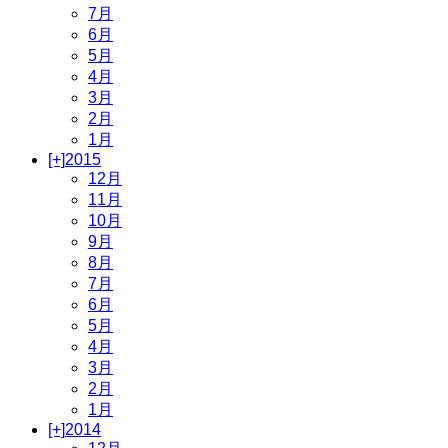
7月
6月
5月
4月
3月
2月
1月
[+]
2015
12月
11月
10月
9月
8月
7月
6月
5月
4月
3月
2月
1月
[+]
2014