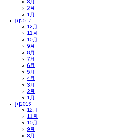
3月
2月
1月
[+]
2017
12月
11月
10月
9月
8月
7月
6月
5月
4月
3月
2月
1月
[+]
2016
12月
11月
10月
9月
8月