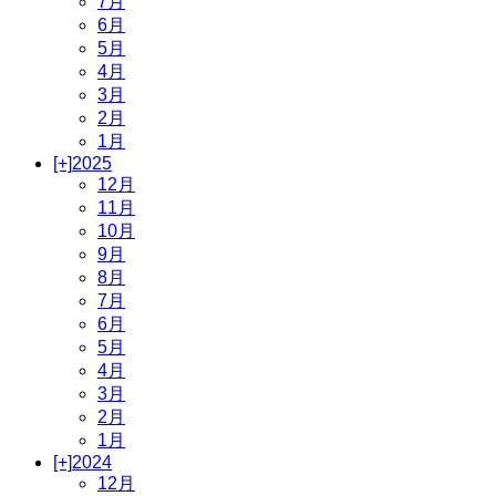
7月
6月
5月
4月
3月
2月
1月
[+]
2025
12月
11月
10月
9月
8月
7月
6月
5月
4月
3月
2月
1月
[+]
2024
12月