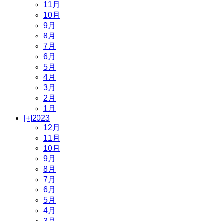
11月
10月
9月
8月
7月
6月
5月
4月
3月
2月
1月
[+]
2023
12月
11月
10月
9月
8月
7月
6月
5月
4月
3月