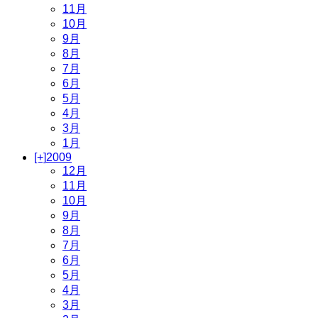
11月
10月
9月
8月
7月
6月
5月
4月
3月
1月
[+]
2009
12月
11月
10月
9月
8月
7月
6月
5月
4月
3月