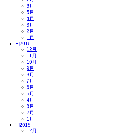
6月
5月
4月
3月
2月
1月
[+]
2016
12月
11月
10月
9月
8月
7月
6月
5月
4月
3月
2月
1月
[+]
2015
12月