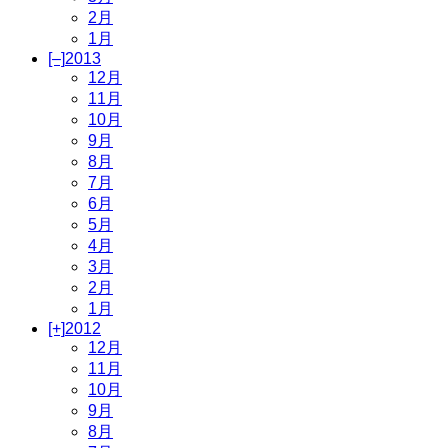
2月
1月
[–]
2013
12月
11月
10月
9月
8月
7月
6月
5月
4月
3月
2月
1月
[+]
2012
12月
11月
10月
9月
8月