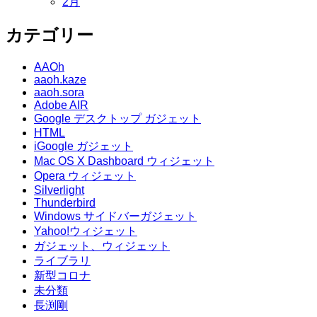
2月
カテゴリー
AAOh
aaoh.kaze
aaoh.sora
Adobe AIR
Google デスクトップ ガジェット
HTML
iGoogle ガジェット
Mac OS X Dashboard ウィジェット
Opera ウィジェット
Silverlight
Thunderbird
Windows サイドバーガジェット
Yahoo!ウィジェット
ガジェット、ウィジェット
ライブラリ
新型コロナ
未分類
長渕剛