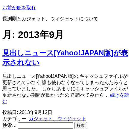
コ
お前が舵を取れ
ン
長渕剛とガジェット、ウィジェットについて
テ
ン
月:
2013年9月
ツ
へ
ス
見出しニュース[Yahoo!JAPAN版]が表
キ
ッ
示されない
プ
見出しニュース[Yahoo!JAPAN版]の キャッシュファイルが
更新されていなく 誰も使わなくなってしまったんだろうと
思っていました。 しかしあまりにもキャッシュファイルが
更新されない期間が長かったので 調べてみたら…
続きを読
見
む
出
投稿日:
2013年9月12日
し
カテゴリー:
ガジェット、ウィジェット
ニ
検索…
ュ
ー