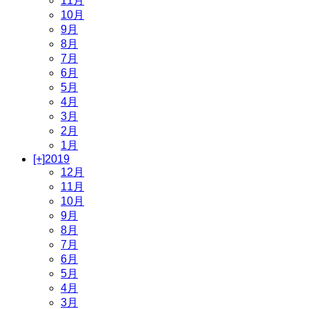
11月
10月
9月
8月
7月
6月
5月
4月
3月
2月
1月
[+]
2019
12月
11月
10月
9月
8月
7月
6月
5月
4月
3月