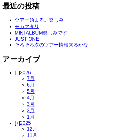
最近の投稿
ス
[Yahoo!JAPAN
版]
ツアー始まる。楽しみ
が
モカマタリ
表
MINI ALBUM楽しみです
示
JUST ONE
さ
そろそろ次のツアー情報来るかな
れ
な
アーカイブ
い
[–]
2026
7月
6月
5月
4月
3月
2月
1月
[+]
2025
12月
11月