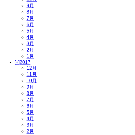
9月
8月
7月
6月
5月
4月
3月
2月
1月
[+]
2017
12月
11月
10月
9月
8月
7月
6月
5月
4月
3月
2月