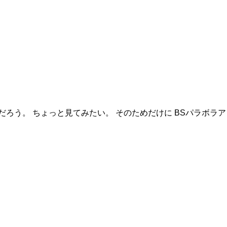
んだろう。 ちょっと見てみたい。 そのためだけに BSパラボ