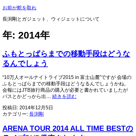
コ
お前が舵を取れ
ン
長渕剛とガジェット、ウィジェットについて
テ
ン
年:
2014年
ツ
へ
ス
ふもとっぱらまでの移動手段はどうな
キ
ッ
るんでしょう
プ
“10万人オールナイトライブ2015 in 富士山麓”ですが 会場の
ふもとっぱらまでの移動手段はどうなるんでしょうかね。
会報にはJTB旅行商品の購入が必要と書かれていましたが
ふ
バスとかどっから出…
続きを読む
も
投稿日:
2014年12月5日
と
カテゴリー:
長渕剛
っ
ぱ
ARENA TOUR 2014 ALL TIME BESTの
ら
ま