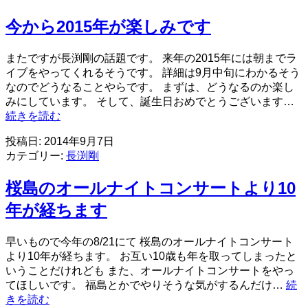
ー
今から2015年が楽しみです
さ
ん
が
またですが長渕剛の話題です。 来年の2015年には朝までラ
亡
イブをやってくれるそうです。 詳細は9月中旬にわかるそう
く
なのでどうなることやらです。 まずは、どうなるのか楽し
な
みにしています。 そして、誕生日おめでとうございます…
っ
今
続きを読む
て
か
投稿日:
2014年9月7日
お
ら
カテゴリー:
長渕剛
り
2015
ま
年
桜島のオールナイトコンサートより10
し
が
た
楽
年が経ちます
し
み
早いもので今年の8/21にて 桜島のオールナイトコンサート
で
より10年が経ちます。 お互い10歳も年を取ってしまったと
す
いうことだけれども また、オールナイトコンサートをやっ
てほしいです。 福島とかでやりそうな気がするんだけ…
続
桜
きを読む