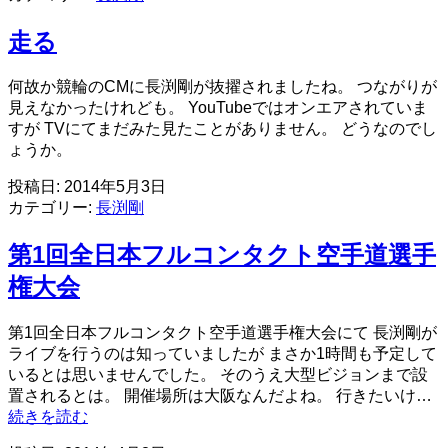
ャ
で
走る
カ
ワ
何故か競輪のCMに長渕剛が抜擢されましたね。 つながりが
イ
見えなかったけれども。 YouTubeではオンエアされていま
イ
すが TVにてまだみた見たことがありません。 どうなのでし
っ
ょうか。
た
ん
投稿日:
2014年5月3日
だ
カテゴリー:
長渕剛
ね
第1回全日本フルコンタクト空手道選手
権大会
第1回全日本フルコンタクト空手道選手権大会にて 長渕剛が
ライブを行うのは知っていましたが まさか1時間も予定して
いるとは思いませんでした。 そのうえ大型ビジョンまで設
置されるとは。 開催場所は大阪なんだよね。 行きたいけ…
第
続きを読む
1