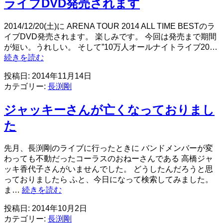
ライブDVD発売されます
で
の
2014/12/20(土)に ARENA TOUR 2014 ALL TIME BESTのラ
移
イブDVD発売されます。 楽しみです。 今回は発売まで期間
動
が短い。うれしい。 そして”10万人オールナイトライブ20…
手
ARENA
続きを読む
段
TOUR
は
2014
投稿日:
2014年11月14日
ど
ALL
カテゴリー:
長渕剛
う
TIME
BEST
な
ジャッキーさんが亡くなっておりまし
の
る
ラ
ん
た
イ
で
ブ
し
先月、長渕剛のライブに行ったときに バンドメンバーが変
DVD
ょ
わっても不動だったコーラスのおねーさんである 高橋ジャ
発
う
ッキ香代子さんがいませんでした。 どうしたんだろうと思
売
っておりましたら ふと、今日になって検索してみました。
さ
ジ
ま…
続きを読む
れ
ャ
ま
投稿日:
2014年10月2日
ッ
す
カテゴリー:
長渕剛
キ