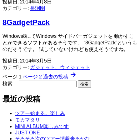
投稿日:
2014年4月8日
回
カテゴリー:
長渕剛
全
日
8GadgetPack
本
フ
ル
Windows8にてWindows サイドバーガジェットを 動かすこ
コ
とができるソフトがあるそうです。 “8GadgetPack”というも
ン
のだそうです。 試していないけれども使えそうですね。
タ
投稿日:
2014年3月5日
ク
カテゴリー:
ガジェット、ウィジェット
ト
投
空
ページ 1
ページ 2
過去の
投稿
手
検索…
稿
道
の
選
最近の投稿
手
ペ
権
ツアー始まる。楽しみ
大
ー
モカマタリ
会
ジ
MINI ALBUM楽しみです
JUST ONE
送
そろそろ次のツアー情報来るかな