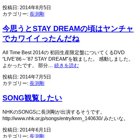
島
投稿日:
2014年8月5日
の
カテゴリー:
長渕剛
オ
ー
今思うとSTAY DREAMの頃はヤンチャ
ル
ナ
でカワイイったんだね
イ
ト
All Time Best 2014の 初回生産限定盤についてくるDVD
コ
“LIVE’86～’87 STAY DREAM”を観ました。 感動しました。
ン
今
よかったです。 部分…
続きを読む
サ
思
ー
投稿日:
2014年7月5日
う
ト
カテゴリー:
長渕剛
と
よ
STAY
り
SONG観覧したい
DREAM
10
の
年
頃
が
NHKのSONGSに長渕剛が出演するそうです。
は
経
http://www.nhk.or.jp/songs/entry/knrn_140630/ みたいな。
ヤ
ち
ン
投稿日:
2014年6月1日
ま
チ
カテゴリー:
長渕剛
す